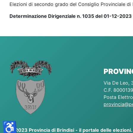
Elezioni di secondo grado del Consiglio Provinciale di 
Determinazione Dirigenziale n. 1035 del 01-12-2023
PROVINC
Via De Leo, 3
C.F. 8000139
Posta Elettro
provincia@pec
♿
© 2023 Provincia di Brindisi - il portale delle elezioni. Tu